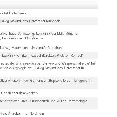
sität Halle/Saale
udwig-Maximilians-Universität München
 Krankenhaus Schwabing, Lehrklinik der LMU München
h, Lehrklinik der LMU München
e, Ludwig-Maximilians-Universität München
 Hautklinik Klinikum Kassel (Direktor: Prof. Dr. Rompel)
grad der Stichreaktion bei Bienen- und Wespengiftallergie“ bei
gie und Allergologie der Ludwig-Maximilians-Universität in
autkrankheiten in der Gemeinschaftspraxis Dres. Hundgeburth
d Geschlechtskrankheiten
nschaftspraxis Dres. Hundgeburth und Müller, Dermatologie
ch die Ärtzekammer Nordrhein