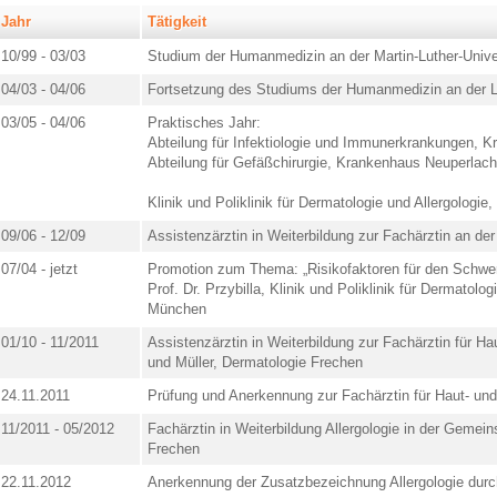
Jahr
Tätigkeit
10/99 - 03/03
Studium der Humanmedizin an der Martin-Luther-Univer
04/03 - 04/06
Fortsetzung des Studiums der Humanmedizin an der L
03/05 - 04/06
Praktisches Jahr:
Abteilung für Infektiologie und Immunerkrankungen,
Abteilung für Gefäßchirurgie, Krankenhaus Neuperlac
Klinik und Poliklinik für Dermatologie und Allergologi
09/06 - 12/09
Assistenzärztin in Weiterbildung zur Fachärztin an der
07/04 - jetzt
Promotion zum Thema: „Risikofaktoren für den Schwere
Prof. Dr. Przybilla, Klinik und Poliklinik für Dermatolo
München
01/10 - 11/2011
Assistenzärztin in Weiterbildung zur Fachärztin für H
und Müller, Dermatologie Frechen
24.11.2011
Prüfung und Anerkennung zur Fachärztin für Haut- un
11/2011 - 05/2012
Fachärztin in Weiterbildung Allergologie in der Gemei
Frechen
22.11.2012
Anerkennung der Zusatzbezeichnung Allergologie dur