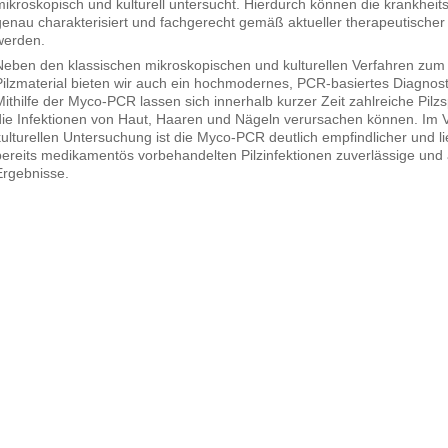
mikroskopisch und kulturell untersucht. Hierdurch können die krankheit
genau charakterisiert und fachgerecht gemäß aktueller therapeutischer 
werden.
Neben den klassischen mikroskopischen und kulturellen Verfahren zu
Pilzmaterial bieten wir auch ein hochmodernes, PCR-basiertes Diagnost
Mithilfe der Myco-PCR lassen sich innerhalb kurzer Zeit zahlreiche Pil
die Infektionen von Haut, Haaren und Nägeln verursachen können. Im V
kulturellen Untersuchung ist die Myco-PCR deutlich empfindlicher und li
bereits medikamentös vorbehandelten Pilzinfektionen zuverlässige und
Ergebnisse.