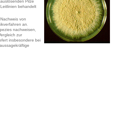
sauslösenden Pilze
Leitlinien behandelt
m Nachweis von
ikverfahren an.
zspezies nachweisen,
ergleich zur
efert insbesondere bei
 aussagekräftige